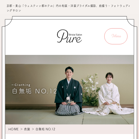
京都・東山「ウェスティン都ホテル」内の和装・洋装ブライダル撮影、前撮り・フォトウェディ
ングサロン
Menu
ーClothing
白無垢 NO.12
HOME
＞
衣装
＞ 白無垢 NO.12