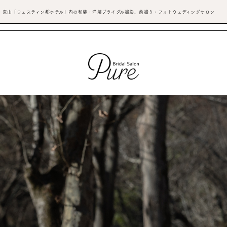
・東山「ウェスティン都ホテル」内の和装・洋装ブライダル撮影、前撮り・フォトウェディングサロン