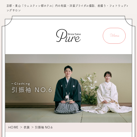
京都・東山「ウェスティン都ホテル」内の和装・洋装ブライダル撮影、前撮り・フォトウェディ
ングサロン
Menu
ーClothing
引振袖 NO.6
HOME
＞
衣装
＞ 引振袖 NO.6