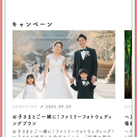
キャンペーン
CAMPAIGN
2025.09.20
CAM
ィ
ヘアメイクプランナーあかねが選ぶ、京都・穴
春、
場絶景ロケーション5選
フェ
グ！
ヘアメイクプランナーあかねが 数々の花嫁を美し
3〜