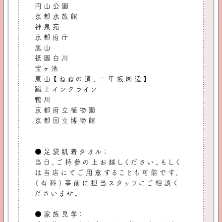
円山公園
京都水族館
神泉苑
京都府庁
嵐山
祇園白川
宝ヶ池
東山【ねねの道、二年坂周辺】
蹴上インクライン
鴨川
京都府立植物園
京都国立博物館
●足袋肌着タオル：
当日、ご持参の上お越しください。もしく
は当店にてご用意することも可能です。
（有料）事前に担当スタッフにご相談く
ださいませ。
●家族見学：