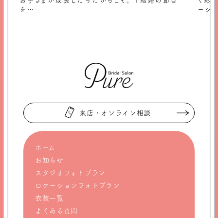
目
く彩ってきた経験から厳選！ 京都の穴場絶景ロケ
「春
ーション…
京都
来店・オンライン相談
ホーム
お知らせ
スタジオフォトプラン
ロケーションフォトプラン
衣装一覧
よくある質問