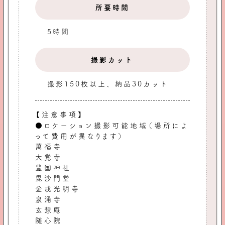
所要時間
5時間
撮影カット
撮影150枚以上、納品30カット
【注意事項】
●ロケーション撮影可能地域（場所によ
って費用が異なります）
萬福寺
大覚寺
豊国神社
毘沙門堂
金戒光明寺
泉涌寺
玄想庵
随心院